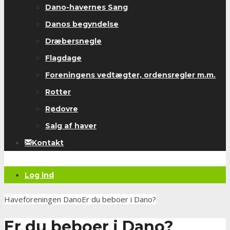
Dano-havernes Sang
Danos begyndelse
Dræbersnegle
Flagdage
Foreningens vedtægter, ordensregler m.m.
Rotter
Rødovre
Salg af haver
Kontakt
Log ind
Haveforeningen Dano
Er du beboer i Dano?
Er du beboer i Dano?