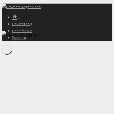
…
Haver til salg
Dano for alle
Kontakt