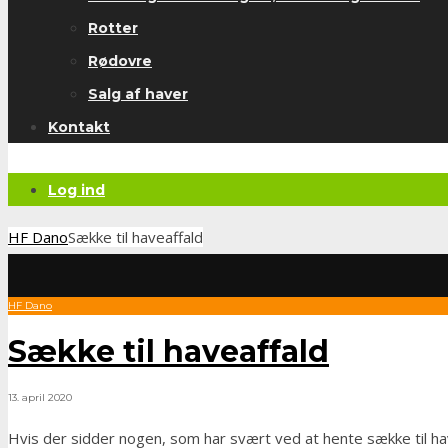
Rotter
Rødovre
Salg af haver
Kontakt
Log ind
HF Dano
Sække til haveaffald
HF Dano
Sække til haveaffald
13. april 2020
Hvis der sidder nogen, som har svært ved at hente sække til ha